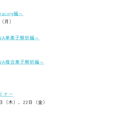
Tracing編～
日（月）
～RCWA単素子解析編～
～RCWA複合素子解析編～
セミナー
1日（木）、22日（金）