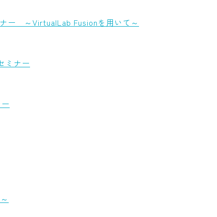
irtualLab Fusionを用いて～
介セミナー
ミナー
編～