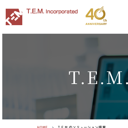
T.E.M
HOME
T.E.M.のソリューション提案