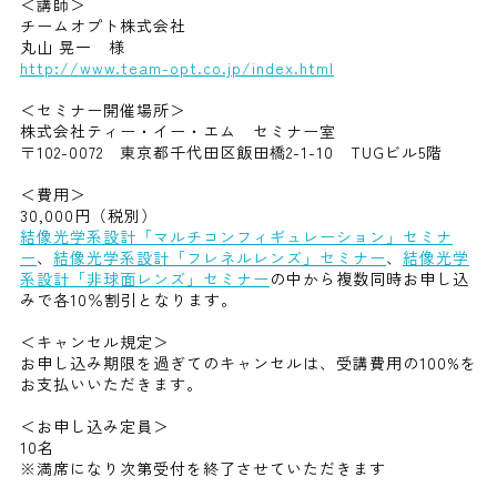
＜講師＞
チームオプト株式会社
丸山 晃一 様
http://www.team-opt.co.jp/index.html
＜セミナー開催場所＞
株式会社ティー・イー・エム セミナー室
〒102-0072 東京都千代田区飯田橋2-1-10 TUGビル5階
＜費用＞
30,000円（税別）
結像光学系設計「マルチコンフィギュレーション」セミナ
ー
、
結像光学系設計「フレネルレンズ」セミナー
、
結像光学
系設計「非球面レンズ」セミナー
の中から複数同時お申し込
みで各10％割引となります。
＜キャンセル規定＞
お申し込み期限を過ぎてのキャンセルは、受講費用の100%を
お支払いいただきます。
＜お申し込み定員＞
10名
※満席になり次第受付を終了させていただきます