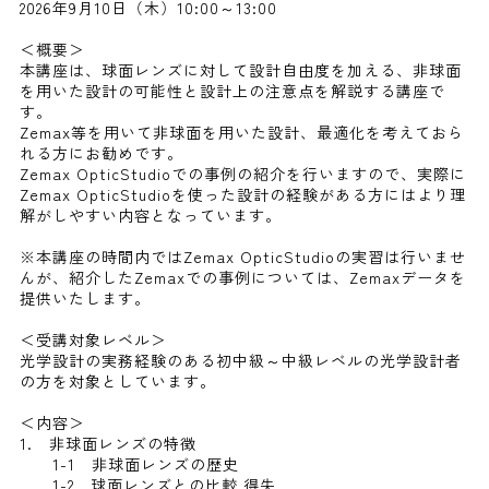
2026年9月10日（木）10:00～13:00
＜概要＞
本講座は、球面レンズに対して設計自由度を加える、非球面
を用いた設計の可能性と設計上の注意点を解説する講座で
す。
Zemax等を用いて非球面を用いた設計、最適化を考えておら
れる方にお勧めです。
Zemax OpticStudioでの事例の紹介を行いますので、実際に
Zemax OpticStudioを使った設計の経験がある方にはより理
解がしやすい内容となっています。
※本講座の時間内ではZemax OpticStudioの実習は行いませ
んが、紹介したZemaxでの事例については、Zemaxデータを
提供いたします。
＜受講対象レベル＞
光学設計の実務経験のある初中級～中級レベルの光学設計者
の方を対象としています。
＜内容＞
1. 非球面レンズの特徴
1-1 非球面レンズの歴史
1-2 球面レンズとの比較 得失