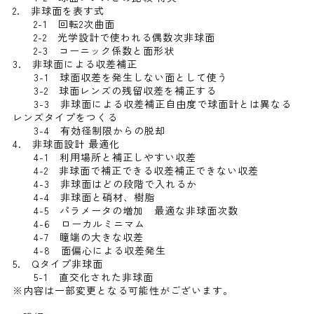
2. 非球面を表す式
2-1 回転2次曲面
2-2 光学設計で使われる偶数次非球面
2-3 コーニック係数と面形状
3. 非球面による収差補正
3-1 球面収差を発生しない面として使う
3-2 球面レンズの残留収差を補正する
3-3 非球面による収差補正自由度で球面計とは異なる
レンズタイプをつくる
3-4 有効径制限からの脱却
4. 非球面設計 最適化
4-1 利用場所と補正しやすい収差
4-2 非球面で補正できる収差補正できない収差
4-3 非球面はどの段階で入れるか
4-4 非球面と硝材、樹脂
4-5 パラメータの増加 最適な非球面次数
4-6 ローカルミニマム
4-7 瞳端の大きな収差
4-8 面偏心による収差発生
5. Qタイプ非球面
5-1 直交化された非球面
※内容は一部変更となる可能性がございます。