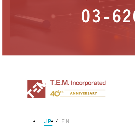
03-62
JP
EN